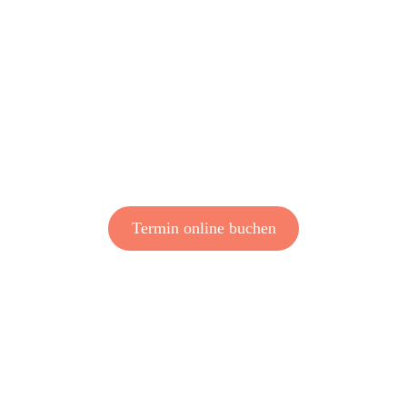
BERATUNG. NEU GEDACHT.
Kostenlose Online-
Versicherungs­beratung
KOSTENLOS. DIGITAL. PERSÖNLICH.
Termin online buchen